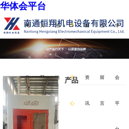
华体会平台
网
关
招
产
新
在
华
站
于
贤
品
闻
线
体
华
我
纳
中
资
留
会
产品
体
们
士
心
讯
言
平