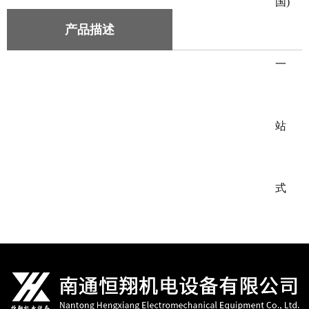
国)
产品描述
一
站
式
服