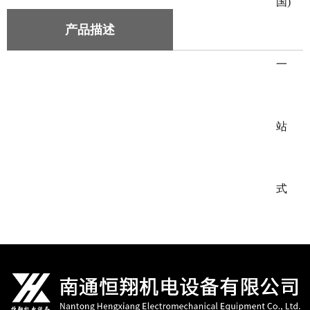
国)
产品描述
一
站
式
服