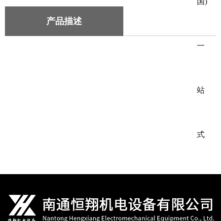
国)
产品描述
一
站
式
服