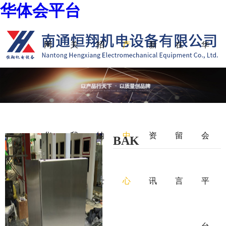
华体会平台
网
关
招
产
新
在
华
站
于
贤
品
闻
线
体
华
我
纳
中
资
留
会
BAK
体
们
士
心
讯
言
平