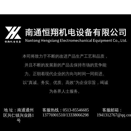
本司将致力于不断的改进产品生产工艺和品质，
并且不断的发展新的产品去保持市场的竞争能
力。正朝着现代企业的方向与时间一同前进。
以"真诚、务实、优质、高效"为企业宗旨，竭诚
为各界人士服务。
地 址：南通通州
客服热线：0513-85546685
客服邮箱：
13776901510/13338066298
1941312767@qq.c
区兴仁镇兴业路1
号