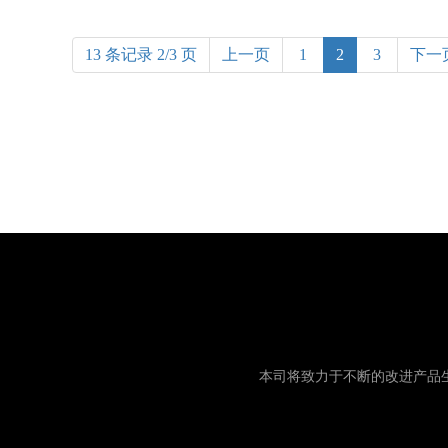
13 条记录 2/3 页
上一页
1
2
3
下一
本司将致力于不断的改进产品