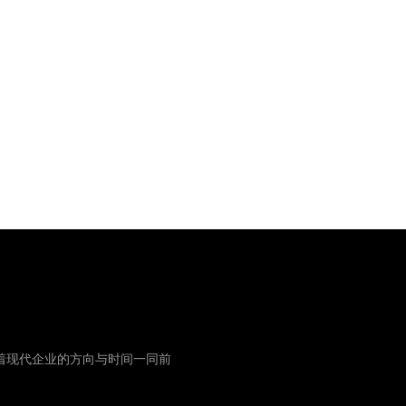
着现代企业的方向与时间一同前