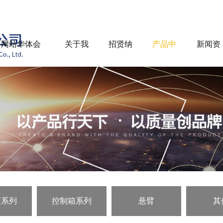
网站华体会
关于我
招贤纳
产品中
新闻资
平台
们
士
心
讯
柜系列
控制箱系列
悬臂
其