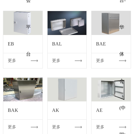
会
台-
平
华
EB
BAL
BAE
台
体
更多
更多
更多
会
(中
BAK
AK
AE
更多
更多
更多