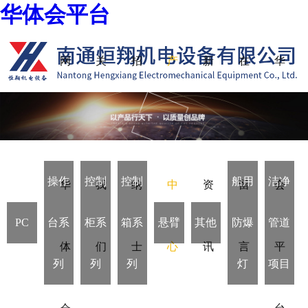
华体会平台
网
关
招
产
新
在
华
站
于
贤
品
闻
线
体
操作
控制
控制
船用
洁净
华
我
纳
中
资
留
会
PC
台系
柜系
箱系
悬臂
其他
防爆
管道
体
们
士
心
讯
言
平
列
列
列
灯
项目